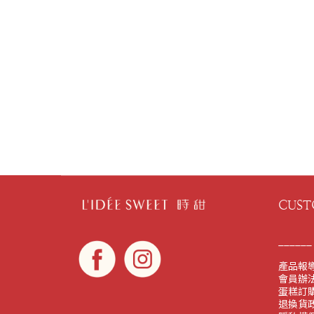
CUST
______
產品報
會員辦
蛋糕訂購
退換貨