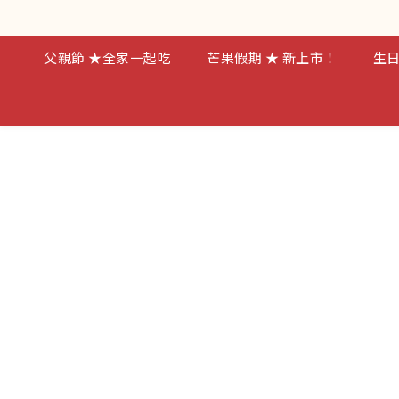
父親節 ★全家一起吃
芒果假期 ★ 新上市！
生日