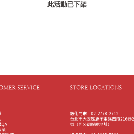
此活動已下架
OMER SERVICE
STORE LOCATIONS
______
導
敦化門市
｜02-2778-2712
法
台北市大安區忠孝東路四段216巷2
QA
號（同公司聯絡地址）
政策