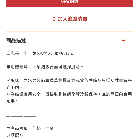
現在預購
加入追蹤清單
商品描述
生乳捲：附一組6入盤叉+蛋糕刀1支
無附贈蠟燭，下單結帳頁面可選擇加購。
＊蛋糕上之水果裝飾和香草葉擺放方式會依季節及蛋糕尺寸而有些
許不同。
＊為維護食用安全，蛋糕收到後請全程冷藏保存，並於隔日內食用
完畢。
＿＿＿＿＿＿＿
本產品含蛋、牛奶、小麥
少糖配方