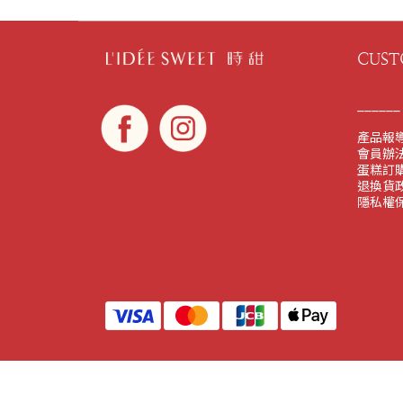
CUST
______
產品報
會員辦
蛋糕訂購
退換貨
隱私權