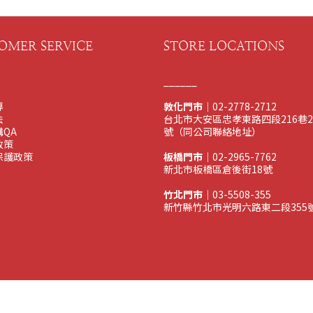
OMER SERVICE
STORE LOCATIONS
______
導
敦化門市
｜02-2778-2712
法
台北市大安區忠孝東路四段216巷2
QA
號（同公司聯絡地址）
政策
保護政策
板橋門市
｜02-2965-7762
新北市板橋區倉後街18號
竹北門市
｜03-5508-355
新竹縣竹北市光明六路東二段355