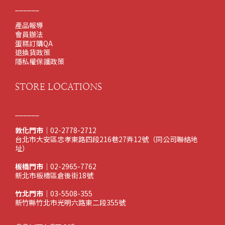
______
產品報導
會員辦法
蛋糕訂購QA
退換貨政策
隱私權保護政策
STORE LOCATIONS
______
敦化門市
｜02-2778-2712
台北市大安區忠孝東路四段216巷27弄12號（同公司聯絡地
址）
板橋門市
｜02-2965-7762
新北市板橋區倉後街18號
竹北門市
｜03-5508-355
新竹縣竹北市光明六路東二段355號