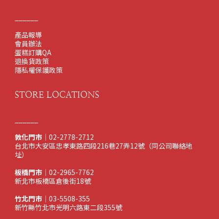
______
產品報導
會員辦法
蛋糕訂購QA
退換貨政策
隱私權保護政策
STORE LOCATIONS
______
敦化門市
｜02-2778-2712
台北市大安區忠孝東路四段216巷27弄12號（同公司聯絡地
址）
板橋門市
｜02-2965-7762
新北市板橋區倉後街18號
竹北門市
｜03-5508-355
新竹縣竹北市光明六路東二段355號