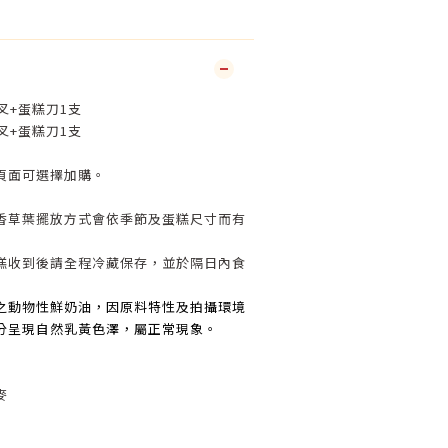
叉+蛋糕刀1支
叉+蛋糕刀1支
頁面可選擇加購。
香草葉擺放方式會依季節及蛋糕尺寸而有
糕收到後請全程冷藏保存，並於隔日內食
之動物性鮮奶油，因原料特性及拍攝環境
分呈現自然乳黃色澤，屬正常現象。
麥