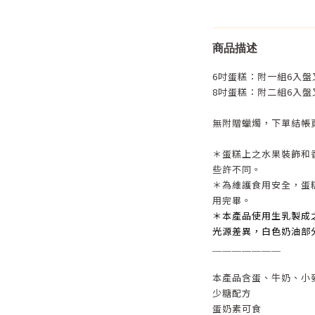
商品描述
6吋蛋糕：附一組6入盤
8吋蛋糕：附二組6入盤
無附贈蠟燭，下單結帳
＊蛋糕上之水果裝飾和
些許不同。
＊為維護食用安全，蛋
用完畢。
＊本產品使用生乳製成
光源差異，白色奶油部
＿＿＿＿＿＿＿
本產品含蛋、牛奶、小
少糖配方
蛋奶素可食