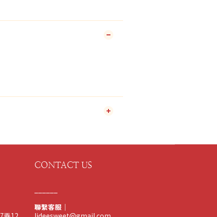
CONTACT US
______
聯繫客服｜
7弄12
lideesweet@gmail.com