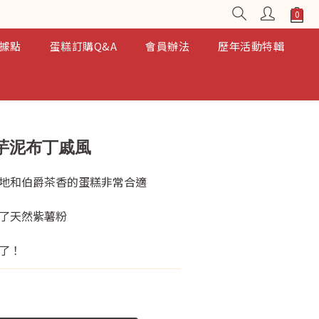
據點
蛋糕訂購Q&A
會員辦法
歷年活動特輯
芋泥布丁戚風
地和伯爵茶香的蛋糕非常合適
了天然紫薯粉
了！